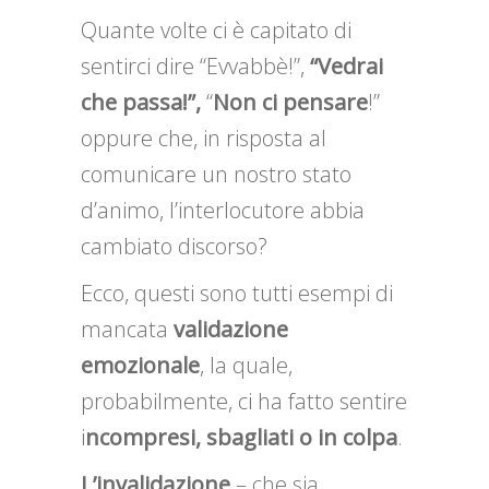
Quante volte ci è capitato di
sentirci dire “Evvabbè!”,
“Vedrai
che
passa!”,
“
Non ci pensare
!”
oppure che, in risposta al
comunicare un nostro stato
d’animo, l’interlocutore abbia
cambiato discorso?
Ecco, questi sono tutti esempi di
mancata
validazione
emozionale
, la quale,
probabilmente, ci ha fatto sentire
i
ncompresi, sbagliati o in colpa
.
L’invalidazione
– che sia