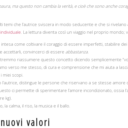
ho paura, ma questo non cambia la verità, e cioè che sono anche cor
olti temi che l’autrice sviscera in modo seducente e che si rivelano
individuale
. La lettura diventa così un viaggio nel proprio mondo;
: intesa come coltivare il coraggio di essere imperfetti, stabilire dei
e accettarli, convincerci di essere
abbastanza
.
otremmo riassumere questo concetto dicendo semplicemente “vol
mo verso me stesso, di cura e comprensione che mi aiuta a lasciar
i miei scopi.
o l’autrice, distingue le persone che riservano a se stesse amore d
uesto ci permette di sperimentare l’amore incondizionato, ossia l
re kg).
co, la calma, il riso, la musica e il ballo.
nuovi valori