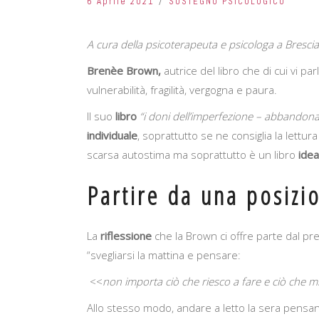
6 Aprile 2021
SOSTEGNO PSICOLOGICO
A cura della psicoterapeuta e psicologa a Brescia
Brenèe Brown,
autrice del libro che di cui vi pa
vulnerabilità, fragilità, vergogna e paura.
Il suo
libro
“i doni dell’imperfezione – abbandona 
individuale
, soprattutto se ne consiglia la lett
scarsa autostima ma soprattutto è un libro
idea
Partire da una posizi
La
riflessione
che la Brown ci offre parte dal p
“svegliarsi la mattina e pensare:
<<
non importa ciò che riesco a fare e ciò che m
Allo stesso modo, andare a letto la sera pensa