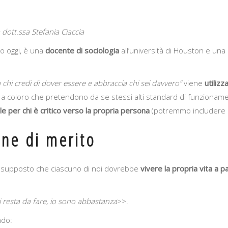
 dott.ssa Stefania Ciaccia
rlo oggi, è una
docente di sociologia
all’università di Houston e una
chi credi di dover essere e abbraccia chi sei davvero”
viene
utiliz
ura a coloro che pretendono da se stessi alti standard di funzionam
le per chi è critico verso la propria persona
(potremmo includere l
one di merito
resupposto che ciascuno di noi dovrebbe
vivere la propria vita a p
i resta da fare, io sono abbastanza
>>.
ndo: