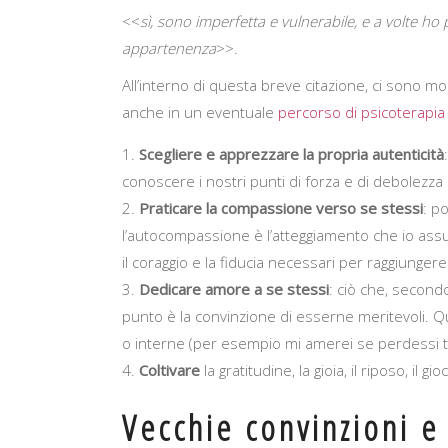
<<
sì, sono imperfetta e vulnerabile, e a volte 
appartenenza
>>.
All’interno di questa breve citazione, ci sono m
anche in un eventuale
percorso di psicoterapia 
Scegliere e apprezzare la propria autenticità
conoscere i nostri punti di forza e di debolezza 
Praticare la compassione verso se stessi
: p
l’autocompassione è l’atteggiamento che io assu
il coraggio e la fiducia necessari per raggiungere 
Dedicare amore a se stessi
: ciò che, second
punto è la convinzione di esserne meritevoli. Q
o interne (per esempio mi amerei se perdessi t
Coltivare
la gratitudine, la gioia, il riposo, il gio
Vecchie convinzioni e 