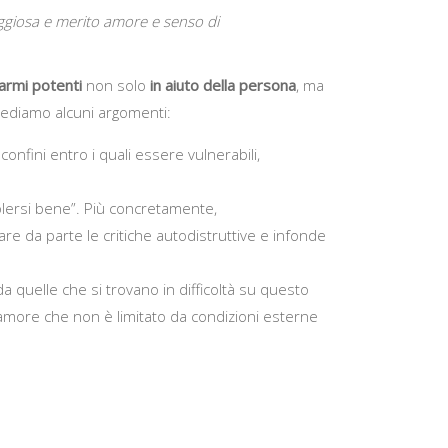
aggiosa e merito amore e senso di
armi potenti
non solo
in aiuto della persona
, ma
 vediamo alcuni argomenti:
 confini entro i quali essere vulnerabili,
ersi bene”. Più concretamente,
e da parte le critiche autodistruttive e infonde
a quelle che si trovano in difficoltà su questo
’amore che non è limitato da condizioni esterne