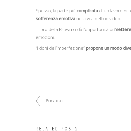
Spesso, la parte più
complicata
di un lavoro di 
sofferenza emotiva
nella vita dell’individuo.
Il libro della Brown ci dà l’opportunità di
mettere 
emozioni.
“I doni dell’imperfezione”
propone un modo divers
Previous
RELATED POSTS