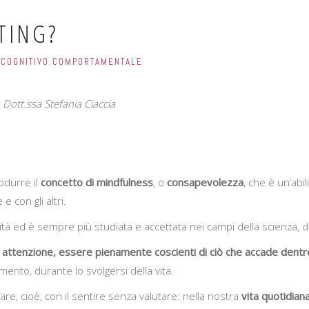
TING?
E COGNITIVO COMPORTAMENTALE
 Dott.ssa Stefania Ciaccia
odurre il
concetto di mindfulness
, o
consapevolezza
, che è un’abil
e con gli altri.
 ed è sempre più studiata e accettata nei campi della scienza, de
attenzione, essere pienamente coscienti di ciò che accade dentr
ento, durante lo svolgersi della vita.
 fare, cioè, con il sentire senza valutare: nella nostra
vita quotidian