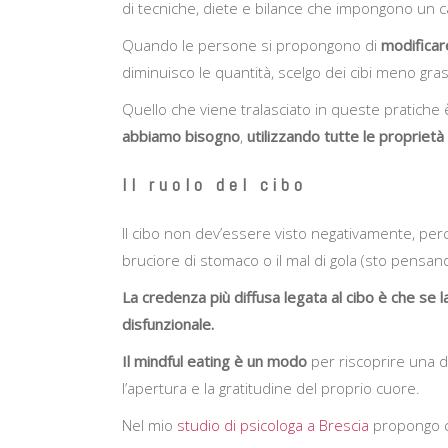
di tecniche, diete e bilance che impongono un 
Quando le persone si propongono di
modificare
diminuisco le quantità, scelgo dei cibi meno gra
Quello che viene tralasciato in queste pratiche
abbiamo bisogno
,
utilizzando tutte le proprietà
Il ruolo del cibo
Il cibo non dev’essere visto negativamente, pe
bruciore di stomaco o il mal di gola (sto pensan
La credenza più diffusa legata al cibo è che se
disfunzionale.
Il mindful eating è un modo
per riscoprire una de
l’apertura e la gratitudine del proprio cuore.
Nel mio
studio di psicologa a Brescia
propongo co