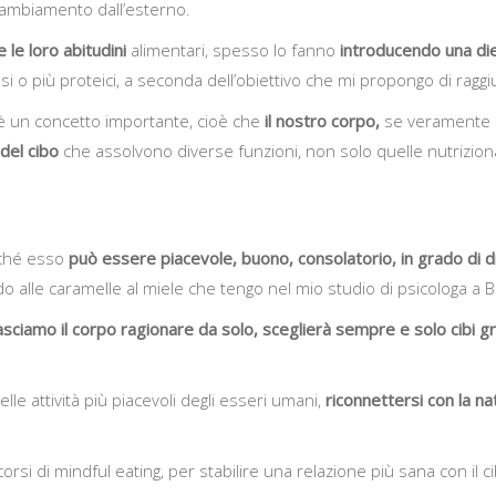
cambiamento dall’esterno.
 le loro abitudini
alimentari, spesso lo fanno
introducendo una diet
ssi o più proteici, a seconda dell’obiettivo che mi propongo di ragg
 è un concetto importante, cioè che
il nostro corpo,
se veramente a
 del cibo
che assolvono diverse funzioni, non solo quelle nutriziona
rché esso
può essere piacevole, buono, consolatorio, in grado di 
do alle caramelle al miele che tengo nel mio studio di psicologa a B
 lasciamo il corpo ragionare da solo, sceglierà sempre e solo cibi
lle attività più piacevoli degli esseri umani,
riconnettersi con la n
rsi di mindful eating, per stabilire una relazione più sana con il c