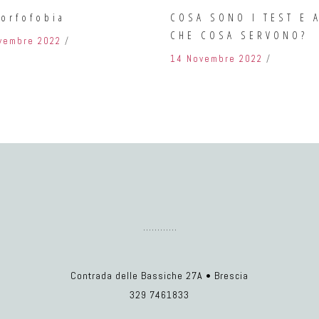
orfofobia
COSA SONO I TEST E 
CHE COSA SERVONO?
vembre 2022
14 Novembre 2022
Contrada delle Bassiche 27A • Brescia
329 7461833