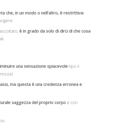
a che, in un modo o nell’altro, è restrittiva:
iungere.
scoltato,
è in grado da solo di dirci di che cosa
li.
diminuire una sensazione spiacevole
tipo il
rescia).
 grassi, ma questa è una credenza erronea e
aturale saggezza del proprio corpo
e con
ibo.