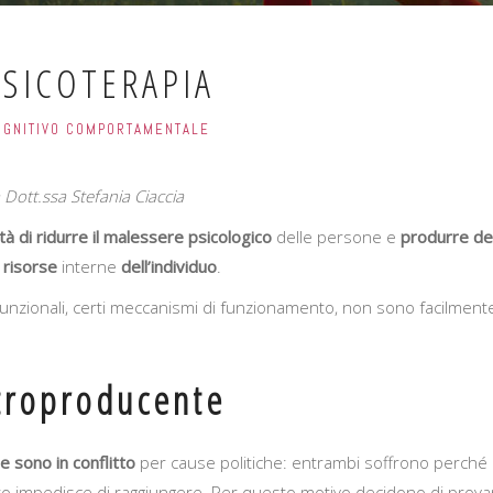
PSICOTERAPIA
COGNITIVO COMPORTAMENTALE
 Dott.ssa Stefania Ciaccia
ità di ridurre il malessere psicologico
delle persone e
produrre de
e
risorse
interne
dell’individuo
.
 disfunzionali, certi meccanismi di funzionamento, non sono facilment
troproducente
e sono in conflitto
per cause politiche: entrambi soffrono perché
tro impedisce di raggiungere. Per questo motivo decidono di prov