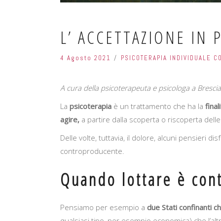
L’ ACCETTAZIONE IN 
4 Agosto 2021
PSICOTERAPIA INDIVIDUALE 
A cura della psicoterapeuta e psicologa a Brescia
La
psicoterapia
è un trattamento che ha la
final
agire,
a partire dalla scoperta o riscoperta dell
Delle volte, tuttavia, il dolore, alcuni pensieri
controproducente.
Quando lottare è con
Pensiamo per esempio a
due Stati confinanti ch
qualsiasi tipo, per esempio economica) che l’al