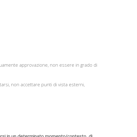
tinuamente approvazione, non essere in grado di
lutarsi, non accettare punti di vista esterni,
ortarsi in un determinato momento/contesto, di