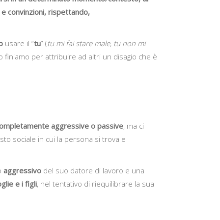
 e convinzioni, rispettando,
o
usare il “
tu
” (
tu mi fai stare male
,
tu non mi
iniamo per attribuire ad altri un disagio che è
completamente aggressive o passive
, ma ci
to sociale in cui la persona si trova e
po
aggressivo
del suo datore di lavoro e una
lie e i figli
, nel tentativo di riequilibrare la sua