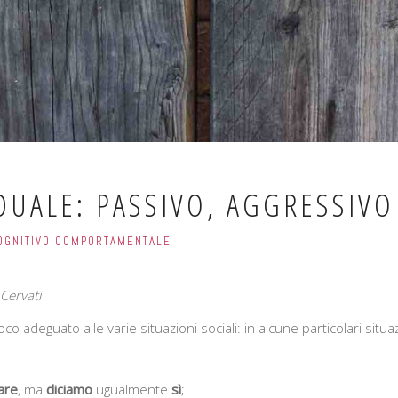
IDUALE: PASSIVO, AGGRESSIV
COGNITIVO COMPORTAMENTALE
Cervati
 adeguato alle varie situazioni sociali: in alcune particolari situaz
are
, ma
diciamo
ugualmente
sì
;