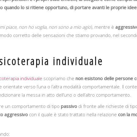
do quando lo si ritiene opportuno, di portare avanti le proprie idee
mi piace
,
non ho voglia
,
non sono a mio agio
), mentre è
aggressiv
modo corretto delle sensazioni che stiamo provando, nel secondo f
sicoterapia individuale
coterapia individuale
scopriamo che
non esistono delle persone 
orientate verso l’una o l’altra modalità comportamentale. Il contes
condizionare la messa in atto dell’uno o dell’altro comportamento.
re un comportamento di tipo
passivo
di fronte alle richieste di ti
to
aggressivo
con il quale è stato trattato nella relazione
con la mog
ando: