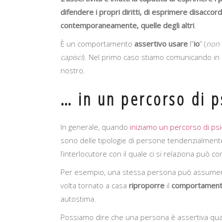
difendere i propri diritti, di esprimere disaccor
contemporaneamente, quelle degli altri
.
È un comportamento
assertivo
usare
l”
io
” (
non 
capisci
). Nel primo caso stiamo comunicando in 
nostro.
… in un percorso di p
In generale, quando
iniziamo un percorso di psi
sono delle tipologie di persone tendenzialmente 
l’interlocutore con il quale ci si relaziona può 
Per esempio, una stessa persona può assume
volta tornato a casa
riproporre
il
comportamen
autostima.
Possiamo dire che una persona è assertiva qu