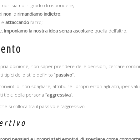
 non siamo in grado di rispondere;
oi
non
lo
rimandiamo
indietro
;
e
attaccando
l’altro;
ne,
imponiamo la nostra idea senza ascoltare
quella dell’altro.
mento
 propria opinione, non saper prendere delle decisioni, cercare con
ipici dello stile definito “
passivo
”.
 convinti di non sbagliare, attribuire i propri errori agli altri, iper-va
i tipici della persona “
aggressiva
”.
 che si colloca tra il passivo e l’aggressivo.
ertivo
 i propri pensieri e i propri stati emotivi, di scegliere come comp