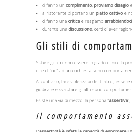
ci fanno un
complimento
,
proviamo
disagio
e
al ristorante ci portano un
piatto
cattivo
e n
ci fanno una
critica
e reagiamo
arrabbiandoci
durante una
discussione
, certi di aver ragio
Gli stili di comporta
Subire gli altri, non essere in grado di dire la
dire di “no” ad una richiesta sono comportamenti t
Al contrario, fare violenza ai diritti altrui, essere
giudicare e svalutare gli altri sono comportament
Esiste una via di mezzo: la persona “
assertiva
”,
Il comportamento ass
L’assertività è infatti la capacità di esprimere