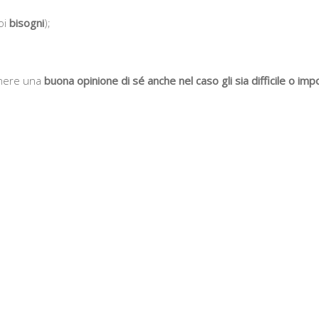
oi
bisogni
);
enere una
buona opinione di sé anche nel caso gli sia difficile o imp